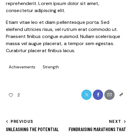
reprehenderit. Lorem ipsum dolor sit amet,
consectetur adipiscing elit.
Etiam vitae leo et diam pellentesque porta. Sed
eleifend ultricies risus, vel rutrum erat commodo ut.
Praesent finibus congue euismod. Nullam scelerisque
massa vel augue placerat, a tempor sem egestas.
Curabitur placerat finibus lacus.
Achievements
Strength
Twitter
Facebook
Share-
Copy
2
email
URL
to
NAVIGAZIONE
PREVIOUS
NEXT
clipboa
UNLEASHING THE POTENTIAL
FUNDRAISING MARATHONS THAT
ARTICOLI