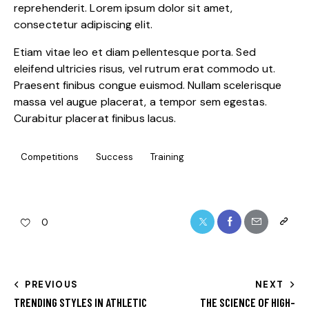
reprehenderit. Lorem ipsum dolor sit amet,
consectetur adipiscing elit.
Etiam vitae leo et diam pellentesque porta. Sed
eleifend ultricies risus, vel rutrum erat commodo ut.
Praesent finibus congue euismod. Nullam scelerisque
massa vel augue placerat, a tempor sem egestas.
Curabitur placerat finibus lacus.
Competitions
Success
Training
Twitter
Facebook
Share-
Copy
0
email
URL
to
NAVIGAZIONE
PREVIOUS
NEXT
clipboa
TRENDING STYLES IN ATHLETIC
THE SCIENCE OF HIGH-
ARTICOLI