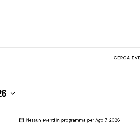
CERCA EV
26
Nessun eventi in programma per Ago 7, 2026.
N
o
t