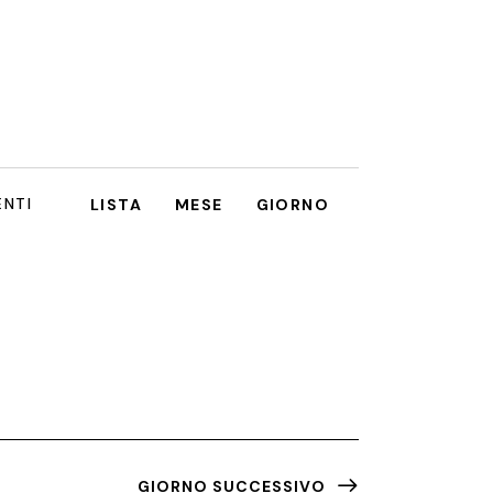
E
ENTI
LISTA
MESE
GIORNO
V
E
N
T
O
V
I
GIORNO SUCCESSIVO