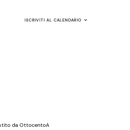
S
T
ISCRIVITI AL CALENDARIO
E
N
A
V
I
G
A
Z
I
estito da
OttocentoA
O