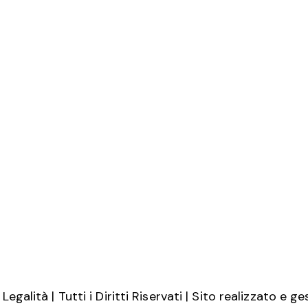
i
c
e
egalità | Tutti i Diritti Riservati | Sito realizzato e g