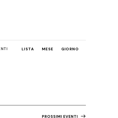
E
ENTI
LISTA
MESE
GIORNO
V
E
N
T
O
V
I
PROSSIMI EVENTI