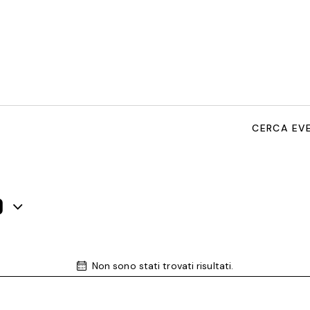
CERCA EV
O
Non sono stati trovati risultati.
N
o
t