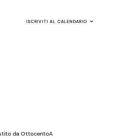
S
T
ISCRIVITI AL CALENDARIO
E
N
A
V
I
G
A
Z
I
estito da
OttocentoA
O