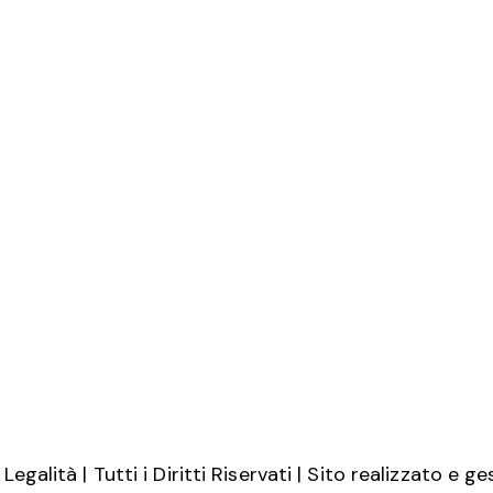
i
c
e
egalità | Tutti i Diritti Riservati | Sito realizzato e g